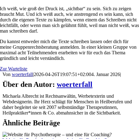
Ich weiß, wie groß der Druck ist, „sichtbar“ zu sein. Sich zu zeigen
braucht Mut. Und ich weiß auch, wie anstrengend es sein kann, sich
durch die eigenen Texte zu kämpfen, wenn einem das Schreiben nicht
leichtfällt, oder wenn man sich gelähmt fühlt, weil man nicht weiß, wa
man schreiben darf.
Du kannst entweder mich die Texte schreiben lassen oder dich für
meine Gruppenrechtsberatung anmelden. In einer kleinen Gruppe von
maximal acht Teilnehmenden erarbeiten wir für euch das Thema
gründlich und leicht verständlich.
Zur Warteliste
Von
woerterfall
|
2026-04-26T19:07:51+02:00
4. Januar 2026
|
Über den Autor:
woerterfall
Michaela Albrecht ist Rechtsanwältin, Werbetexterin und
Webdesignerin. Ihr Herz schlägt für Menschen in Heilberufen und
daher begleitet sie seit 2007 selbstständige Therapeutinnen,
Heilpraktiker*innen & Co. abmahnsicher in die Sichtbarkeit.
Ähnliche Beiträge