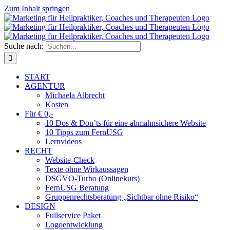
Zum Inhalt springen
Suche nach:
START
AGENTUR
Michaela Albrecht
Kosten
Für € 0,-
10 Dos & Don’ts für eine abmahnsichere Website
10 Tipps zum FernUSG
Lernvideos
RECHT
Website-Check
Texte ohne Wirkaussagen
DSGVO-Turbo (Onlinekurs)
FernUSG Beratung
Gruppenrechtsberatung „Sichtbar ohne Risiko“
DESIGN
Fullservice Paket
Logoentwicklung