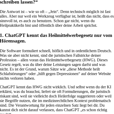
schreiben lassen?“
Die Antwort ist – wie so oft – „Jein“. Denn technisch möglich ist fast
alles. Aber nur weil ein Werkzeug verfügbar ist, heißt das nicht, dass es
sinnvoll ist, es auch zu benutzen. Schon gar nicht, wenn du
HeilpraktikerIn bist und öffentlich über deine Arbeit sprichst.
1. ChatGPT kennt das Heilmittelwerbegesetz nur vom
Hörensagen.
Die Software formuliert schnell, höflich und in ordentlichem Deutsch.
Was sie aber nicht kennt, sind die juristischen Fallstricke deiner
Profession – allen voran das Heilmittelwerbegesetz (HWG). Dieses
Gesetz regelt, was du über deine Leistungen sagen darfst und was
nicht. Es ist der Grund, warum Sätze wie „diese Methode heilt
Schlafstörungen“ oder „hilft gegen Depressionen“ auf deiner Website
nichts verloren haben.
ChatGPT kennt das HWG nicht wirklich. Und selbst wenn du der KI
erklärst, was du brauchst, liefert sie oft Formulierungen, die juristisch
riskant sind, weil sie vielleicht doch Heilerfolge suggerieren oder weil
sie Begriffe nutzen, die im medizinrechtlichen Kontext problematisch
sind. Die Verantwortung für jeden einzelnen Satz liegt bei dir. Du
kannst dich nicht darauf verlassen, dass ChatGPT „es schon richtig