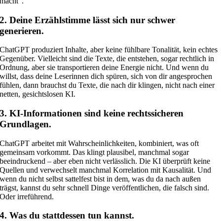
macht“.
2. Deine Erzählstimme lässt sich nur schwer
generieren.
ChatGPT produziert Inhalte, aber keine fühlbare Tonalität, kein echtes
Gegenüber. Vielleicht sind die Texte, die entstehen, sogar rechtlich in
Ordnung, aber sie transportieren deine Energie nicht. Und wenn du
willst, dass deine Leserinnen dich spüren, sich von dir angesprochen
fühlen, dann brauchst du Texte, die nach dir klingen, nicht nach einer
netten, gesichtslosen KI.
3. KI-Informationen sind keine rechtssicheren
Grundlagen.
ChatGPT arbeitet mit Wahrscheinlichkeiten, kombiniert, was oft
gemeinsam vorkommt. Das klingt plausibel, manchmal sogar
beeindruckend – aber eben nicht verlässlich. Die KI überprüft keine
Quellen und verwechselt manchmal Korrelation mit Kausalität. Und
wenn du nicht selbst sattelfest bist in dem, was du da nach außen
trägst, kannst du sehr schnell Dinge veröffentlichen, die falsch sind.
Oder irreführend.
4. Was du stattdessen tun kannst.