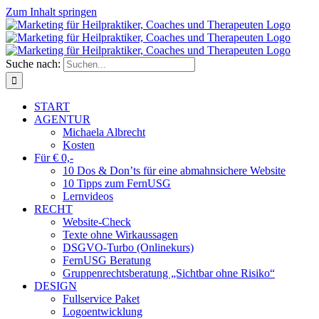
Zum Inhalt springen
Suche nach:
START
AGENTUR
Michaela Albrecht
Kosten
Für € 0,-
10 Dos & Don’ts für eine abmahnsichere Website
10 Tipps zum FernUSG
Lernvideos
RECHT
Website-Check
Texte ohne Wirkaussagen
DSGVO-Turbo (Onlinekurs)
FernUSG Beratung
Gruppenrechtsberatung „Sichtbar ohne Risiko“
DESIGN
Fullservice Paket
Logoentwicklung