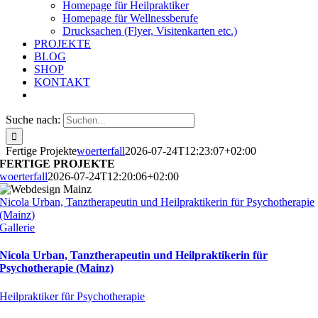
Homepage für Heilpraktiker
Homepage für Wellnessberufe
Drucksachen (Flyer, Visitenkarten etc.)
PROJEKTE
BLOG
SHOP
KONTAKT
Suche nach:
Fertige Projekte
woerterfall
2026-07-24T12:23:07+02:00
FERTIGE PROJEKTE
woerterfall
2026-07-24T12:20:06+02:00
Nicola Urban, Tanztherapeutin und Heilpraktikerin für Psychotherapie
(Mainz)
Gallerie
Nicola Urban, Tanztherapeutin und Heilpraktikerin für
Psychotherapie (Mainz)
Heilpraktiker für Psychotherapie