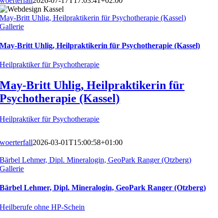
woerterfall
2026-07-17T17:03:41+02:00
May-Britt Uhlig, Heilpraktikerin für Psychotherapie (Kassel)
Gallerie
May-Britt Uhlig, Heilpraktikerin für Psychotherapie (Kassel)
Heilpraktiker für Psychotherapie
May-Britt Uhlig, Heilpraktikerin für
Psychotherapie (Kassel)
Heilpraktiker für Psychotherapie
woerterfall
2026-03-01T15:00:58+01:00
Bärbel Lehmer, Dipl. Mineralogin, GeoPark Ranger (Otzberg)
Gallerie
Bärbel Lehmer, Dipl. Mineralogin, GeoPark Ranger (Otzberg)
Heilberufe ohne HP-Schein