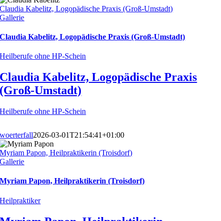
Claudia Kabelitz, Logopädische Praxis (Groß-Umstadt)
Gallerie
Claudia Kabelitz, Logopädische Praxis (Groß-Umstadt)
Heilberufe ohne HP-Schein
Claudia Kabelitz, Logopädische Praxis
(Groß-Umstadt)
Heilberufe ohne HP-Schein
woerterfall
2026-03-01T21:54:41+01:00
Myriam Papon, Heilpraktikerin (Troisdorf)
Gallerie
Myriam Papon, Heilpraktikerin (Troisdorf)
Heilpraktiker