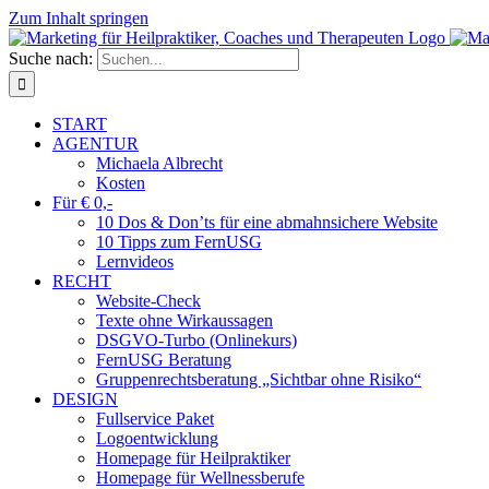
Zum Inhalt springen
Suche nach:
START
AGENTUR
Michaela Albrecht
Kosten
Für € 0,-
10 Dos & Don’ts für eine abmahnsichere Website
10 Tipps zum FernUSG
Lernvideos
RECHT
Website-Check
Texte ohne Wirkaussagen
DSGVO-Turbo (Onlinekurs)
FernUSG Beratung
Gruppenrechtsberatung „Sichtbar ohne Risiko“
DESIGN
Fullservice Paket
Logoentwicklung
Homepage für Heilpraktiker
Homepage für Wellnessberufe