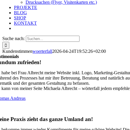
Drucksachen (Flyer, Visitenkarten etc.)
PROJEKTE
BLOG
SHOP
KONTAKT
Suche nach:
Kundenstimmen
woerterfall
2026-04-24T19:52:26+02:00
stimonials
undum zufrieden!
h habe bei Frau Albrecht meine Website inkl. Logo, Marketing-Gestaltu
hrend des Prozesses hat mir ihre Betreuung, Beratung und natürlich auc
ematik und der gesamten Gestaltung zu befassen.
h kann von meiner Seite Michaela Albrecht – wörterfall jedem empfehlen,
omas Andreas
ine Praxis zieht das ganze Umland an!
h bekomme immer wieder Komplimente für meine schöne Website! Die te