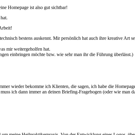
ne Homepage ist also gut sichtbar!
hat.
Arbeit!
h technisch bestens auskennt. Mir persönlich hat auch ihre kreative Art
was mir weitergeholfen hat.
ungen einbringen möchte bzw. wie sehr man ihr die Führung überlässt.)
Immer wieder bekomme ich Klienten, die sagen, ich habe die Homepage 
 muss ich dann immer an deinen Briefing-Fragebogen (oder wie man das
 um meine Heilpraktikerpraxis. Von der Entwicklung eines Logos, über 