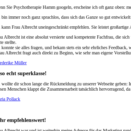
nn Sie Psychotherapie Hamm googeln, erscheine ich oft ganz oben: mei
h bin immer noch ganz sprachlos, dass sich das Ganze so gut entwickelt 
h kann Frau Albrecht uneingeschränkt empfehlen. Sie leistet großartige 
au Albrecht ist eine absolut versierte und kompetente Fachfrau, die sic
te stellte.
h konnte sie alles fragen, und bekam stets ein sehr ehrliches Feedback, 
rau Albrecht fragt auch direkt zu Beginn, wie sehr man eigene Vorstell
iederike Müller
so echt superklasse!
h wollte dir schon lange die Rückmeldung zu unserer Webseite geben: 
esen Menschen klappt die Zusammenarbeit tatsächlich hervorragend, da
ria Pollack
hr empfehlenswert!
au Albrecht war und ist weiterhin meine Adresse für das Marketing rund