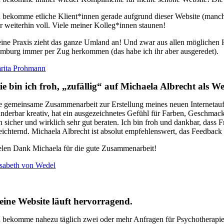
h bekomme etliche Klient*innen gerade aufgrund dieser Website (manche
er weiterhin voll. Viele meiner Kolleg*innen staunen!
ine Praxis zieht das ganze Umland an! Und zwar aus allen möglichen H
mburg immer per Zug herkommen (das habe ich ihr aber ausgeredet).
rita Prohmann
e bin ich froh, „zufällig“ auf Michaela Albrecht als W
e gemeinsame Zusammenarbeit zur Erstellung meines neuen Internetauftrit
nderbar kreativ, hat ein ausgezeichnetes Gefühl für Farben, Geschmac
n sicher und wirklich sehr gut beraten. Ich bin froh und dankbar, dass
leichternd. Michaela Albrecht ist absolut empfehlenswert, das Feedback
elen Dank Michaela für die gute Zusammenarbeit!
isabeth von Wedel
ine Website läuft hervorragend.
h bekomme nahezu täglich zwei oder mehr Anfragen für Psychotherapi