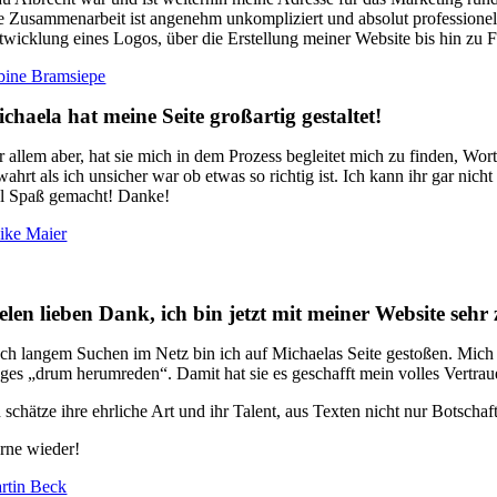
e Zusammenarbeit ist angenehm unkompliziert und absolut professionel
twicklung eines Logos, über die Erstellung meiner Website bis hin zu F
bine Bramsiepe
chaela hat meine Seite großartig gestaltet!
r allem aber, hat sie mich in dem Prozess begleitet mich zu finden, Wor
wahrt als ich unsicher war ob etwas so richtig ist. Ich kann ihr gar nich
el Spaß gemacht! Danke!
ike Maier
elen lieben Dank, ich bin jetzt mit meiner Website sehr 
ch langem Suchen im Netz bin ich auf Michaelas Seite gestoßen. Mich hat
nges „drum herumreden“. Damit hat sie es geschafft mein volles Vertrau
h schätze ihre ehrliche Art und ihr Talent, aus Texten nicht nur Botsch
rne wieder!
rtin Beck