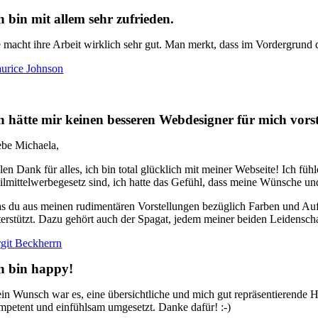
h bin mit allem sehr zufrieden.
e macht ihre Arbeit wirklich sehr gut. Man merkt, dass im Vordergr
urice Johnson
h hätte mir keinen besseren Webdesigner für mich vors
ebe Michaela,
elen Dank für alles, ich bin total glücklich mit meiner Webseite! Ich fü
ilmittelwerbegesetz sind, ich hatte das Gefühl, dass meine Wünsche und
s du aus meinen rudimentären Vorstellungen bezüglich Farben und Aufb
terstützt. Dazu gehört auch der Spagat, jedem meiner beiden Leidensc
rgit Beckherrn
h bin happy!
in Wunsch war es, eine übersichtliche und mich gut repräsentierende H
mpetent und einfühlsam umgesetzt. Danke dafür! :-)