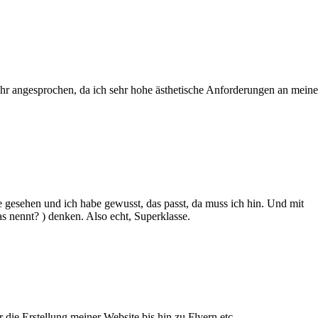
 sehr angesprochen, da ich sehr hohe ästhetische Anforderungen an mein
gesehen und ich habe gewusst, das passt, da muss ich hin. Und mit
 nennt? ) denken. Also echt, Superklasse.
die Erstellung meiner Website bis hin zu Flyern etc.