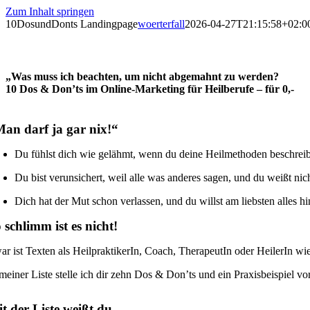
Zum Inhalt springen
10DosundDonts Landingpage
woerterfall
2026-04-27T21:15:58+02:0
„Was muss ich beachten, um nicht abgemahnt zu werden?
10 Dos & Don’ts im Online-Marketing für Heilberufe – für 0,-
an darf ja gar nix!“
Du fühlst dich wie gelähmt, wenn du deine Heilmethoden beschreib
Du bist verunsichert, weil alle was anderes sagen, und du weißt nic
Dich hat der Mut schon verlassen, und du willst am liebsten alles 
 schlimm ist es nicht!
ar ist Texten als HeilpraktikerIn, Coach, TherapeutIn oder HeilerIn wie
 meiner Liste stelle ich dir zehn Dos & Don’ts und ein Praxisbeispiel vo
t der Liste weißt du …