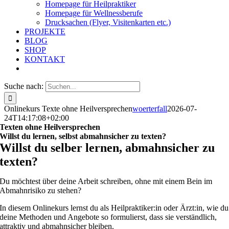
Homepage für Heilpraktiker
Homepage für Wellnessberufe
Drucksachen (Flyer, Visitenkarten etc.)
PROJEKTE
BLOG
SHOP
KONTAKT
Suche nach:
Onlinekurs Texte ohne Heilversprechen
woerterfall
2026-07-
24T14:17:08+02:00
Texten ohne Heilversprechen
Willst du lernen, selbst abmahnsicher zu texten?
Willst du selber lernen, abmahnsicher zu
texten?
Du möchtest über deine Arbeit schreiben, ohne mit einem Bein im
Abmahnrisiko zu stehen?
In diesem Onlinekurs lernst du als Heilpraktiker:in oder Ärzt:in, wie du
deine Methoden und Angebote so formulierst, dass sie verständlich,
attraktiv und abmahnsicher bleiben.