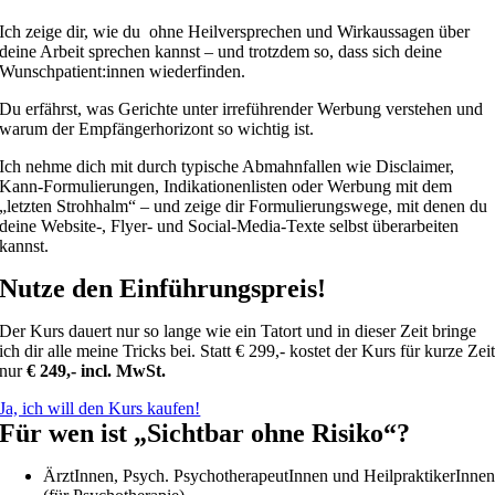
Ich zeige dir, wie du ohne Heilversprechen und Wirkaussagen über
deine Arbeit sprechen kannst – und trotzdem so, dass sich deine
Wunschpatient:innen wiederfinden.
Du erfährst, was Gerichte unter irreführender Werbung verstehen und
warum der Empfängerhorizont so wichtig ist.
Ich nehme dich mit durch typische Abmahnfallen wie Disclaimer,
Kann‑Formulierungen, Indikationenlisten oder Werbung mit dem
„letzten Strohhalm“ – und zeige dir Formulierungswege, mit denen du
deine Website‑, Flyer‑ und Social‑Media‑Texte selbst überarbeiten
kannst.
Nutze den Einführungspreis!
Der Kurs dauert nur so lange wie ein Tatort und in dieser Zeit bringe
ich dir alle meine Tricks bei. Statt € 299,- kostet der Kurs für kurze Zei
nur
€ 249,- incl. MwSt.
Ja, ich will den Kurs kaufen!
Für wen ist „Sichtbar ohne Risiko“?
ÄrztInnen, Psych. PsychotherapeutInnen und HeilpraktikerInne