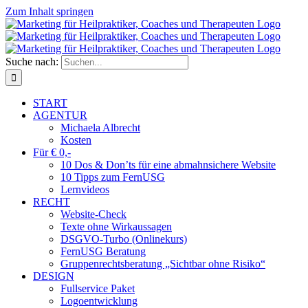
Zum Inhalt springen
Suche nach:
START
AGENTUR
Michaela Albrecht
Kosten
Für € 0,-
10 Dos & Don’ts für eine abmahnsichere Website
10 Tipps zum FernUSG
Lernvideos
RECHT
Website-Check
Texte ohne Wirkaussagen
DSGVO-Turbo (Onlinekurs)
FernUSG Beratung
Gruppenrechtsberatung „Sichtbar ohne Risiko“
DESIGN
Fullservice Paket
Logoentwicklung